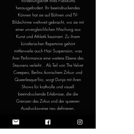
Vorstellungskraft ihres Publikums
herausgefordert. Ihr beeindruckendes
Können hat sie auf Bühnen und TV-
Bildschirme weltweit gebracht, wo sie mit
einer unvergleichlichen Mischung aus
Kunst und Athletik fasziniert. Zu ihrem
künstlerischen Repertoire gehört
mittlerweile auch Hair Suspension, was
ihrer Performance eine weitere Ebene des
Staunens verleiht. . Als Teil von The Velvet
Creepers, Berlins ikonischem Zirkus- und
Queerlesque-Trio, sorgt Dunja mit ihren
Shows für kraftvolle und visuell
beeindruckende Erlebnisse, die die
Grenzen des Zirkus und der queeren
Ausdrucksweise neu definieren.