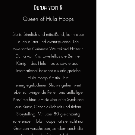
Dunja von K
Queen of Hula Hoops
Sie ist Sinnlich und mitreißend, kann aber
auch düster und avant-guarde. Die
zweifache Guinness Weltrekord Halterin
Dunja von K ist zweifellos die Berliner
Königin des Hula Hoop. sowie auch
international bekannt als erfolgreiche
Hula Hoop Artistin. Ihre
energiegeladenen Shows gehen weit
über schwingende Reifen und auffällige
Kostüme hinaus – sie sind eine Symbiose
aus Kunst, Geschicklichkeit und tiefem
Storytelling. Mit über 80 gleichzeitig
rotierenden Hula Hoops hat sie nicht nur
Grenzen verschoben, sondern auch die