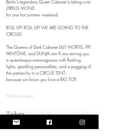
Berlin's legendary Queer Cabaret is taking over 
ZIRKUS MOND
for one hot summer weekend.
ROLL UP! ROLL UP! WE ARE GOING TO THE 
CIRCUS!
The Queens of Dark Cabaret LILLY MORTIS, FIFI 
FANTÔME, and DUNJA von K are serving you 
a queerlesque extravaganza with flashing 
lights, sparkling personalities, and a pegging of 
the patriarchy in a CIRCUS TENT - 
because we know you love a BIG TOP.
Mehr anzeigen
Tickets
Verkauf beendet